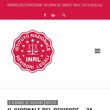
RIFORMA DELLE PROFESSIONI: VIA LIBERA DEL SENATO. ORA IL TESTO PASSA ALLA CA
DA REGGIO EMILIA ARRIVA LA START UP CHE AUTOMATIZZA LA REVISIONE LEGALE CON L
L’ERRORE CONTABILE NON RILEVANTE NEL BILANCIO “ALLONTANA” LA CONTESTAZIONE
DECRETO OMNIBUS: CON IL CONCORDATO UNO ‘SCUDO’ FISCALE DI 4 ANNI
IL GIORNALE DEL REVISORE
NOTIZIE