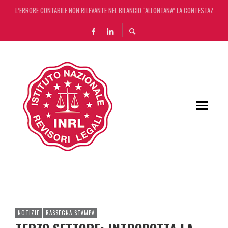
L’ERRORE CONTABILE NON RILEVANTE NEL BILANCIO “ALLONTANA” LA CONTESTAZIONE
DECRETO OMNIBUS: CON IL CONCORDATO UNO ‘SCUDO’ FISCALE DI 4 ANNI
CHIUSURA ESTIVA DELLA RASSEGNA STAMPA INRL: DAL 10 AL 24 AGOSTO
ADEMPIMENTO COLLABORATIVO: TUTTI I CHIARIMENTI DELL’AGENZIA DELLE ENTRATE
NOTIZIE
RASSEGNA STAMPA