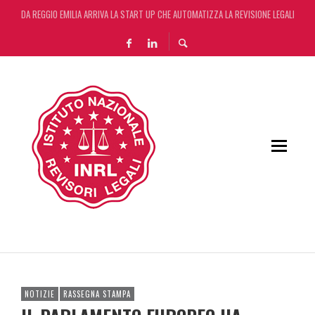
DA REGGIO EMILIA ARRIVA LA START UP CHE AUTOMATIZZA LA REVISIONE LEGALE CON L
DA REGGIO EMILIA ARRIVA LA START UP CHE AUTOMATIZZA LA REVISIONE LEGALE CON L
DECRETO OMNIBUS: CON IL CONCORDATO UNO ‘SCUDO’ FISCALE DI 4 ANNI
RIFORMA DELLE PROFESSIONI: VIA LIBERA DEL SENATO. ORA IL TESTO PASSA ALLA CA
NOTIZIE
RASSEGNA STAMPA