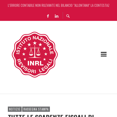
L’ERRORE CONTABILE NON RILEVANTE NEL BILANCIO “ALLONTANA” LA CONTESTAZIONE
DECRETO OMNIBUS: CON IL CONCORDATO UNO ‘SCUDO’ FISCALE DI 4 ANNI
CHIUSURA ESTIVA DELLA RASSEGNA STAMPA INRL: DAL 10 AL 24 AGOSTO
ADEMPIMENTO COLLABORATIVO: TUTTI I CHIARIMENTI DELL’AGENZIA DELLE ENTRATE
NOTIZIE
RASSEGNA STAMPA