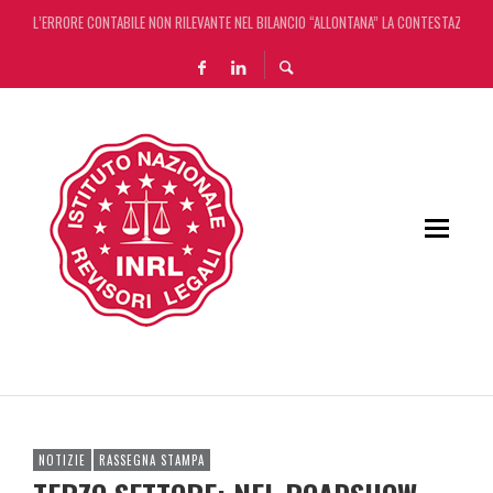
L’ERRORE CONTABILE NON RILEVANTE NEL BILANCIO “ALLONTANA” LA CONTESTAZIONE
DECRETO OMNIBUS: CON IL CONCORDATO UNO ‘SCUDO’ FISCALE DI 4 ANNI
CHIUSURA ESTIVA DELLA RASSEGNA STAMPA INRL: DAL 10 AL 24 AGOSTO
ADEMPIMENTO COLLABORATIVO: TUTTI I CHIARIMENTI DELL’AGENZIA DELLE ENTRATE
NOTIZIE
RASSEGNA STAMPA