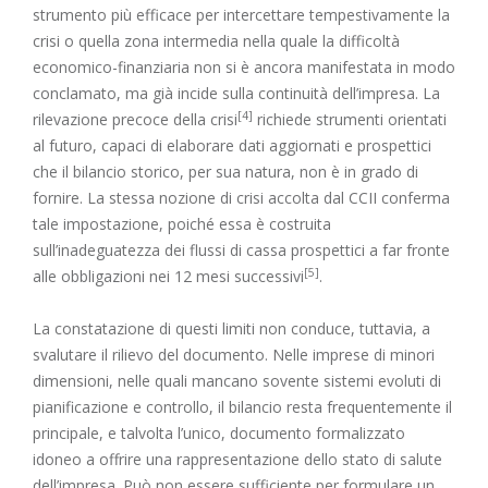
strumento più efficace per intercettare tempestivamente la
crisi o quella zona intermedia nella quale la difficoltà
economico-finanziaria non si è ancora manifestata in modo
conclamato, ma già incide sulla continuità dell’impresa. La
[4]
rilevazione precoce della crisi
richiede strumenti orientati
al futuro, capaci di elaborare dati aggiornati e prospettici
che il bilancio storico, per sua natura, non è in grado di
fornire. La stessa nozione di crisi accolta dal CCII conferma
tale impostazione, poiché essa è costruita
sull’inadeguatezza dei flussi di cassa prospettici a far fronte
[5]
alle obbligazioni nei 12 mesi successivi
.
La constatazione di questi limiti non conduce, tuttavia, a
svalutare il rilievo del documento. Nelle imprese di minori
dimensioni, nelle quali mancano sovente sistemi evoluti di
pianificazione e controllo, il bilancio resta frequentemente il
principale, e talvolta l’unico, documento formalizzato
idoneo a offrire una rappresentazione dello stato di salute
dell’impresa. Può non essere sufficiente per formulare un