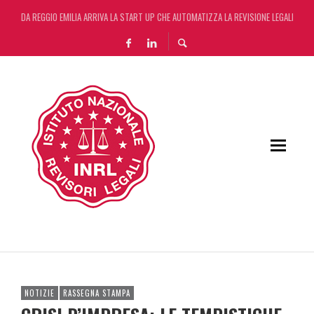
DA REGGIO EMILIA ARRIVA LA START UP CHE AUTOMATIZZA LA REVISIONE LEGALE CON L
L’ERRORE CONTABILE NON RILEVANTE NEL BILANCIO “ALLONTANA” LA CONTESTAZIONE
DECRETO OMNIBUS: CON IL CONCORDATO UNO ‘SCUDO’ FISCALE DI 4 ANNI
RIFORMA DELLE PROFESSIONI: VIA LIBERA DEL SENATO. ORA IL TESTO PASSA ALLA CA
NOTIZIE
RASSEGNA STAMPA